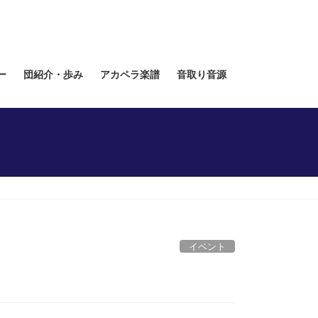
ー
団紹介・歩み
アカペラ楽譜
音取り音源
イベント